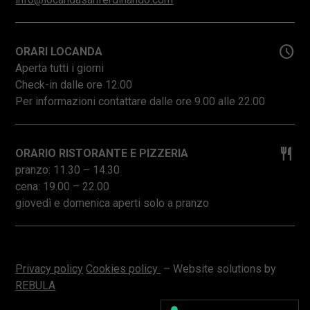
schedule
ORARI LOCANDA
Aperta tutti i giorni
Check-in dalle ore 12.00
Per informazioni contattare dalle ore 9.00 alle 22.00
restaurant
ORARIO RISTORANTE E PIZZERIA
pranzo: 11.30 – 14.30
cena: 19.00 – 22.00
giovedì e domenica aperti solo a pranzo
Privacy policy
Cookies policy
– Website solutions by
REBULA