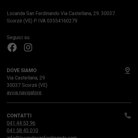
Locanda San Ferdinando Via Castellana, 29. 30037
Scorzè (VE) P. IVA 03554160279
Seguici su:
pin_drop
DOVE SIAMO
Via Castellana, 29
30037 Scorzè (VE)
avvia navigatore
call
CONTATTI
041 44 53 96
041 58 45 010
info@locandasanferdinando.com