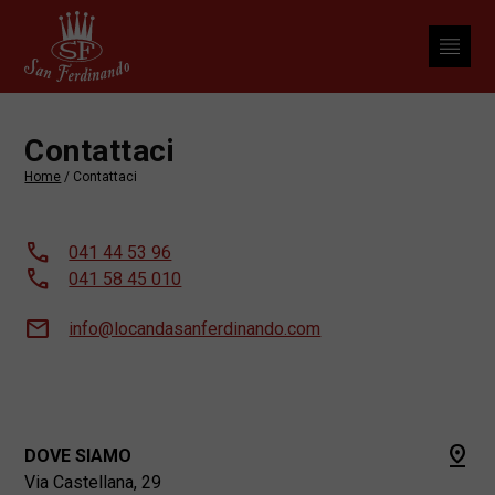
Contattaci
Home
/ Contattaci
call
041 44 53 96
call
041 58 45 010
mail
info@locandasanferdinando.com
pin_drop
DOVE SIAMO
Via Castellana, 29